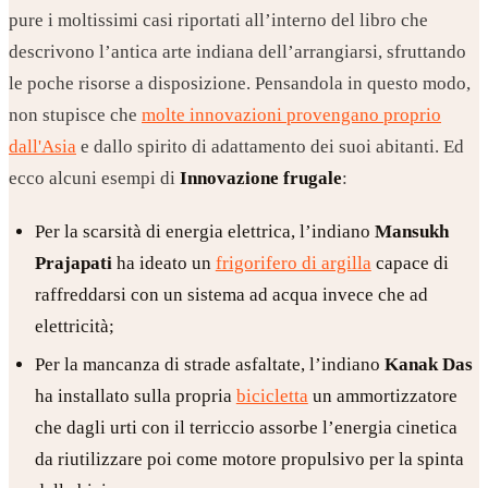
pure i moltissimi casi riportati all’interno del libro che
descrivono l’antica arte indiana dell’arrangiarsi, sfruttando
le poche risorse a disposizione. Pensandola in questo modo,
non stupisce che
molte innovazioni provengano proprio
dall'Asia
e dallo spirito di adattamento dei suoi abitanti. Ed
ecco alcuni esempi di
Innovazione frugale
:
Per la scarsità di energia elettrica, l’indiano
Mansukh
Prajapati
ha ideato un
frigorifero di argilla
capace di
raffreddarsi con un sistema ad acqua invece che ad
elettricità;
Per la mancanza di strade asfaltate, l’indiano
Kanak Das
ha installato sulla propria
bicicletta
un ammortizzatore
che dagli urti con il terriccio assorbe l’energia cinetica
da riutilizzare poi come motore propulsivo per la spinta