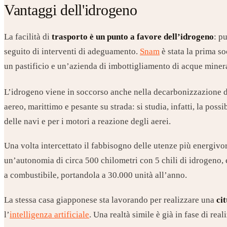
Vantaggi dell'idrogeno
La facilità di
trasporto è un punto a favore dell’idrogeno
: p
seguito di interventi di adeguamento.
Snam
è stata la prima s
un pastificio e un’azienda di imbottigliamento di acque mine
L’idrogeno viene in soccorso anche nella decarbonizzazione d
aereo, marittimo e pesante su strada: si studia, infatti, la pos
delle navi e per i motori a reazione degli aerei.
Una volta intercettato il fabbisogno delle utenze più energivo
un’autonomia di circa 500 chilometri con 5 chili di idrogeno, e
a combustibile, portandola a 30.000 unità all’anno.
La stessa casa giapponese sta lavorando per realizzare una
ci
l’
intelligenza artificiale
. Una realtà simile è già in fase di r