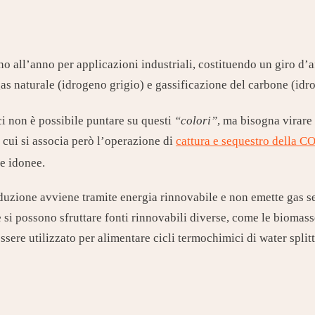
o all’anno per applicazioni industriali, costituendo un giro d’af
as naturale (idrogeno grigio) e gassificazione del carbone (idr
ici non è possibile puntare su questi
“colori”
, ma bisogna virare
a cui si associa però l’operazione di
cattura e sequestro della C
e idonee.
duzione avviene tramite energia rinnovabile e non emette gas serr
 si possono sfruttare fonti rinnovabili diverse, come le biomasse
ssere utilizzato per alimentare cicli termochimici di water spli