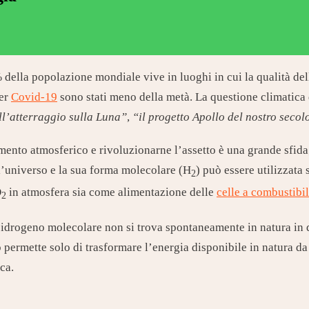
ella popolazione mondiale vive in luoghi in cui la qualità dell’a
per
Covid-19
sono stati meno della metà. La questione climatica
l’atterraggio sulla Luna”
,
“il progetto Apollo del nostro secol
ento atmosferico e rivoluzionarne l’assetto è una grande sfida;
l’universo e la sua forma molecolare (H
) può essere utilizzata
2
O
in atmosfera sia come alimentazione delle
celle a combustibi
2
l’idrogeno molecolare non si trova spontaneamente in natura in 
o permette solo di trasformare l’energia disponibile in natura da
ca.