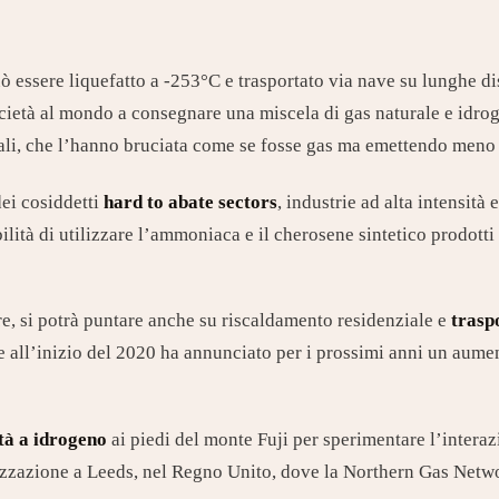
uò essere liquefatto a -253°C e trasportato via nave su lunghe d
ocietà al mondo a consegnare una miscela di gas naturale e idro
rali, che l’hanno bruciata come se fosse gas ma emettendo men
ei cosiddetti
hard to abate sectors
, industrie ad alta intensità
sibilità di utilizzare l’ammoniaca e il cherosene sintetico prodo
re, si potrà puntare anche su riscaldamento residenziale e
trasp
 all’inizio del 2020 ha annunciato per i prossimi anni un aument
ttà a idrogeno
ai piedi del monte Fuji per sperimentare l’intera
ealizzazione a Leeds, nel Regno Unito, dove la Northern Gas Netw