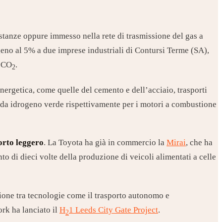
istanze oppure immesso nella rete di trasmissione del gas a
geno al 5% a due imprese industriali di Contursi Terme (SA),
o CO
.
2
 energetica, come quelle del cemento e dell’acciaio, trasporti
tti da idrogeno verde rispettivamente per i motori a combustione
orto leggero
. La Toyota ha già in commercio la
Mirai
, che ha
o di dieci volte della produzione di veicoli alimentati a celle
zione tra tecnologie come il trasporto autonomo e
ork ha lanciato il
H
1 Leeds City Gate Project
.
2