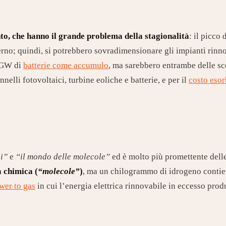
to, che hanno il grande problema della stagionalità
: il picco
no; quindi, si potrebbero sovradimensionare gli impianti rinno
i GW di
batterie come accumulo
, ma sarebbero entrambe delle sce
nelli fotovoltaici, turbine eoliche e batterie, e per il
costo esor
ni”
e
“il mondo delle molecole”
ed è molto più promettente delle 
a chimica (
“molecole”
)
, ma un chilogrammo di idrogeno contiene
wer to gas
in cui l’energia elettrica rinnovabile in eccesso pro