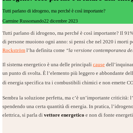
Tutti parlano di idrogeno, ma perché è così importante?
Carmine Russomando
22 dicembre 2023
Tutti parlano di idrogeno, ma perché è così importante? Il 91% d
di persone muoiono ogni anno: si pensi che nel 2020 i morti 
Rockström
l’ha definita come
“la versione contemporanea del
Il sistema energetico è una delle principali
cause
dell’inquinam
un punto di svolta. È l’elemento più leggero e abbondante del
di energia specifica tra i combustibili chimici e non emette C
Sembra la soluzione perfetta, ma c’è un’importante criticità: 
spendendo una certa quantità di energia. In pratica, l’idrogen
elettrica, si parla di
vettore energetico
e non di fonte energeti