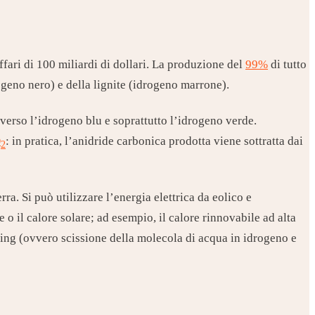
fari di 100 miliardi di dollari. La produzione del
99%
di tutto
ogeno nero) e della lignite (idrogeno marrone).
 verso l’idrogeno blu e soprattutto l’idrogeno verde.
O
: in pratica, l’anidride carbonica prodotta viene sottratta dai
2
a. Si può utilizzare l’energia elettrica da eolico e
 o il calore solare; ad esempio, il calore rinnovabile ad alta
tting (ovvero scissione della molecola di acqua in idrogeno e