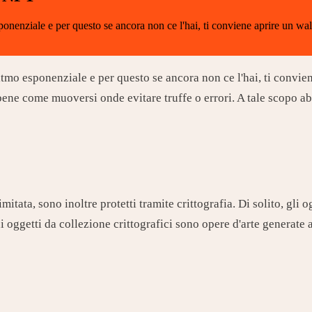
nenziale e per questo se ancora non ce l'hai, ti conviene aprire un wal
mo esponenziale e per questo se ancora non ce l'hai, ti convien
ene come muoversi onde evitare truffe o errori. A tale scopo ab
limitata, sono inoltre protetti tramite crittografia. Di solito, gl
 oggetti da collezione crittografici sono opere d'arte generate a