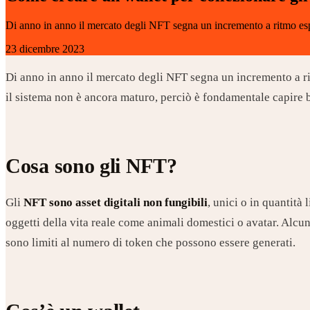
Di anno in anno il mercato degli NFT segna un incremento a ritmo espo
23 dicembre 2023
Di anno in anno il mercato degli NFT segna un incremento a rit
il sistema non è ancora maturo, perciò è fondamentale capire b
Cosa sono gli NFT?
Gli
NFT sono asset digitali non fungibili
, unici o in quantità 
oggetti della vita reale come animali domestici o avatar. Alcuni
sono limiti al numero di token che possono essere generati.