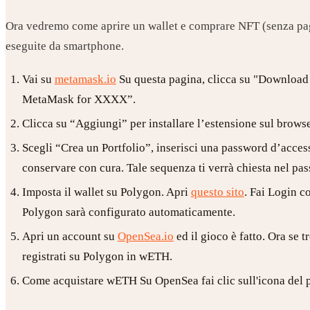
Ora vedremo come aprire un wallet e comprare NFT (senza paga
eseguite da smartphone.
Vai su
metamask.io
Su questa pagina, clicca su "Download N
MetaMask for XXXX”.
Clicca su “Aggiungi” per installare l’estensione sul browse
Scegli “Crea un Portfolio”, inserisci una password d’acces
conservare con cura. Tale sequenza ti verrà chiesta nel pass
Imposta il wallet su Polygon. Apri
questo sito
. Fai Login c
Polygon sarà configurato automaticamente.
Apri un account su
OpenSea.io
ed il gioco è fatto. Ora se
registrati su Polygon in wETH.
Come acquistare wETH Su OpenSea fai clic sull'icona del p