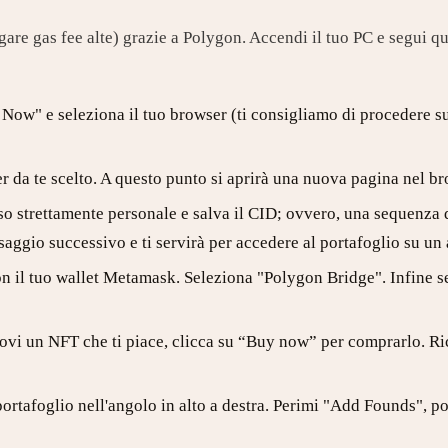
re gas fee alte) grazie a Polygon. Accendi il tuo PC e segui q
ow" e seleziona il tuo browser (ti consigliamo di procedere su 
r da te scelto. A questo punto si aprirà una nuova pagina nel br
so strettamente personale e salva il CID; ovvero, una sequenza d
aggio successivo e ti servirà per accedere al portafoglio su un 
on il tuo wallet Metamask. Seleziona "Polygon Bridge". Infine se
 trovi un NFT che ti piace, clicca su “Buy now” per comprarlo. R
ortafoglio nell'angolo in alto a destra. Perimi "Add Founds",